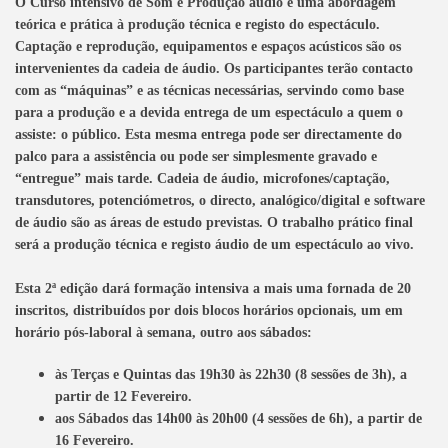
O Curso intensivo de Som e Produção áudio é uma abordagem
teórica e prática à produção técnica e registo do espectáculo.
Captação e reprodução, equipamentos e espaços acústicos são os
intervenientes da cadeia de áudio. Os participantes terão contacto
com as “máquinas” e as técnicas necessárias, servindo como base
para a produção e a devida entrega de um espectáculo a quem o
assiste: o público. Esta mesma entrega pode ser directamente do
palco para a assistência ou pode ser simplesmente gravado e
“entregue”
mais tarde. Cadeia de áudio, microfones/captação,
transdutores, potenciómetros, o directo, analógico/digital e software
de áudio são as áreas de estudo previstas. O trabalho prático final
será a produção técnica e registo áudio de um espectáculo ao vivo.
Esta 2ª edição dará formação intensiva a mais uma fornada de 20
inscritos, distribuídos por dois blocos horários opcionais, um em
horário pós-laboral à semana, outro aos sábados:
às Terças e Quintas das 19h30 às 22h30 (8 sessões de 3h), a
partir de 12 Fevereiro.
aos Sábados das 14h00 às 20h00 (4 sessões de 6h), a partir de
16 Fevereiro.