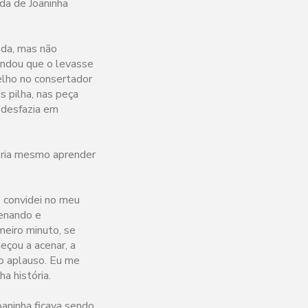
da de Joaninha
nda, mas não
endou que o levasse
elho no consertador
s pilha, nas peça
 desfazia em
ueria mesmo aprender
s convidei no meu
cenando e
imeiro minuto, se
eçou a acenar, a
no aplauso. Eu me
 história.
aninha ficava sendo