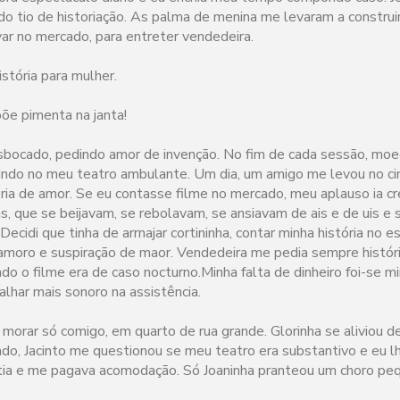
o tio de historiação. As palma de menina me levaram a construi
var no mercado, para entreter vendedeira.
stória para mulher.
põe pimenta na janta!
esbocado, pedindo amor de invenção. No fim de cada sessão, mo
stindo no meu teatro ambulante. Um dia, um amigo me levou no 
ória de amor. Se eu contasse filme no mercado, meu aplauso ia cr
, que se beijavam, se rebolavam, se ansiavam de ais e de uis e
Decidi que tinha de arrnajar cortininha, contar minha história no 
namoro e suspiração de maor. Vendedeira me pedia sempre históri
ndo o filme era de caso nocturno.Minha falta de dinheiro foi-se 
palhar mais sonoro na assistência.
 morar só comigo, em quarto de rua grande. Glorinha se aliviou d
do, Jacinto me questionou se meu teatro era substantivo e eu l
tia e me pagava acomodação. Só Joaninha pranteou um choro peq