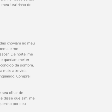
r meu teatrinho de
edas choviam no meu
cinema e me
escer. De noite, me
 se queriam meter
escondido da sombra,
a mais atrevida.
minguando. Comprei
e seu olhar de
he disse que sim, me
uenino por seu