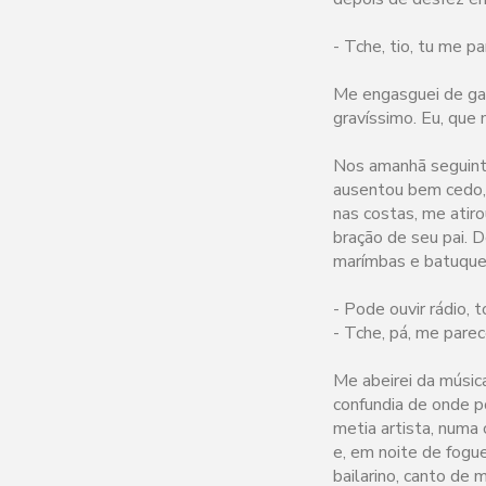
- Tche, tio, tu me p
Me engasguei de gar
gravíssimo. Eu, que
Nos amanhã seguinte
ausentou bem cedo, 
nas costas, me atir
bração de seu pai. D
marímbas e batuque
- Pode ouvir rádio,
- Tche, pá, me parec
Me abeirei da músic
confundia de onde p
metia artista, numa
e, em noite de fogue
bailarino, canto de 