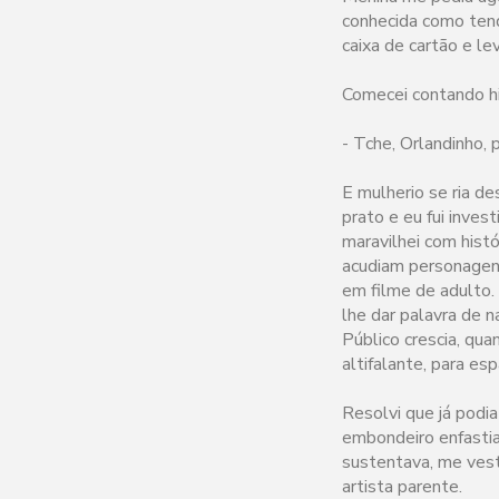
conhecida como tend
caixa de cartão e le
Comecei contando hi
- Tche, Orlandinho, 
E mulherio se ria d
prato e eu fui inve
maravilhei com hist
acudiam personagens
em filme de adulto. 
lhe dar palavra de 
Público crescia, qua
altifalante, para es
Resolvi que já podia
embondeiro enfastia
sustentava, me ves
artista parente.