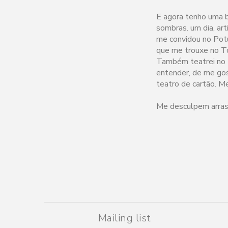
E agora tenho uma b
sombras. um dia, ar
me convidou no Potu
que me trouxe no To
Também teatrei no 
entender, de me gos
teatro de cartão. M
Me desculpem arras
Mailing list