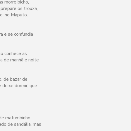
s morre bicho,
prepare os trouxa,
to, no Maputo.
a e se confundia
ão conhece as
sa de manhã e noite
o, de bazar de
e deixe dormir, que
 de matumbinho.
ado de sandália, mas