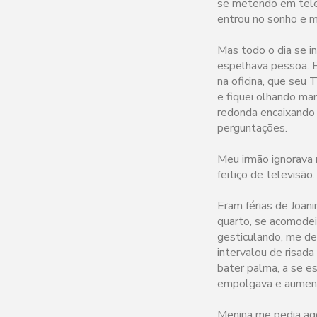
se metendo em telev
entrou no sonho e m
Mas todo o dia se i
espelhava pessoa. E
na oficina, que seu
e fiquei olhando man
redonda encaixando 
perguntações.
Meu irmão ignorava 
feitiço de televisão
Eram férias de Joan
quarto, se acomodei
gesticulando, me des
intervalou de risad
bater palma, a se e
empolgava e aument
Menina me pedia ago