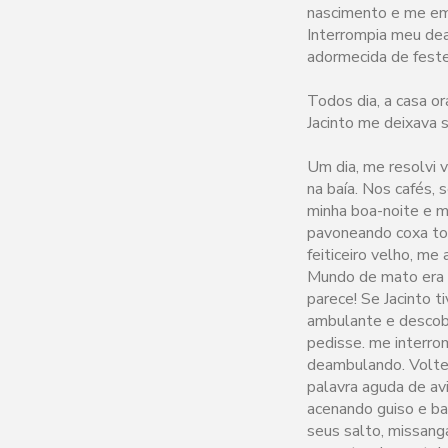
nascimento e me emb
Interrompia meu dea
adormecida de feste
Todos dia, a casa or
Jacinto me deixava 
Um dia, me resolvi v
na baía. Nos cafés,
minha boa-noite e m
pavoneando coxa tor
feiticeiro velho, m
Mundo de mato era 
parece! Se Jacinto t
ambulante e descobr
pedisse. me interro
deambulando. Voltei
palavra aguda de av
acenando guiso e ba
seus salto, missanga