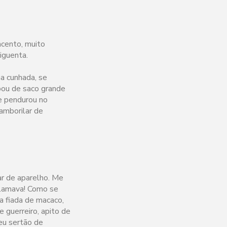
acento, muito
iguenta.
a cunhada, se
pou de saco grande
se pendurou no
tamborilar de
ar de aparelho. Me
xclamava! Como se
a fiada de macaco,
e guerreiro, apito de
meu sertão de