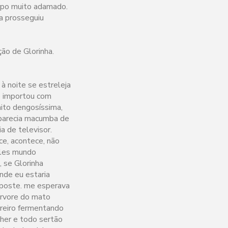
orpo muito adamado.
a prosseguiu
ção de Glorinha.
 à noite se estreleja
se importou com
mito dengosíssima,
 parecia macumba de
a de televisor.
e, acontece, não
ueles mundo
 se Glorinha
nde eu estaria
 poste. me esperava
árvore do mato
rreiro fermentando
lher e todo sertão