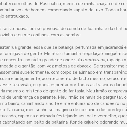
alei com olhos de Pascoalina, menina de minha criação e de c
mbular, voz de homem, comerciando sapato de luxo. Toda a hor
jo entrouxado.
a se silenciava, ora se povoava de corrida de Joaninha e da chatia
sozinho e eu me confundia com as sombra.
isitar rua grande, essa que se balança, perfumada em jacarandá e
 se formigava de gente. Me atraiu tamanha trepidação. ninguém 
e concentrei no rádio grande de onde saía
tombazana
, rapariga 
neada e gigantão, com voz melosa de abacaxi. Se transitor me
e assombrei superiormente, com corpo se alinhado em transparênci
coisa e antigamente, acontecimento de facto mesmo, se acontec
ivesse televisão, eu podia espreitar por todas as traseiras daq
ia mesmo o mistério de gente de fantasia. Meu irmão comprava,
mpi de lembrança de parente. Meu irmão se havia de perguntar, o
 no bairro, caminhando a noite e me enluarando de candeeiro no
iso. Na cama, meu sonho se imaginou de rio saindo dos bordejo, 
tucando, capim na queimada festejando seu baile vermelho, gue
 cabriolando em peito de bailarina, flor de cajueiro odorando mu