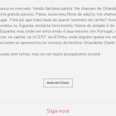
anca no mercado. Vendo fantasia barata. Me chamam de Orlandin
tista grande passou. Parou, ouviu meu filme de adulto, me chamo
gal. Tche pá, que mais havia de querer teatreiro de cartão? Ass
ndela, no Águeda, emtanta terra bonita. Nome do amigão é de J
Espanha, mas onde me sinto irmão é aqui mesmo, em Portugal, 
tar, na capital, na ACERT, na d'Orfeu, onde alguém queira me ve
eu nome se apresentou no começo da história: Orlandinho Chale!
oado sem letras, mas eu ser muito pouquíssimo escola!
MAIS NOTÍCIAS
Siga-nos!