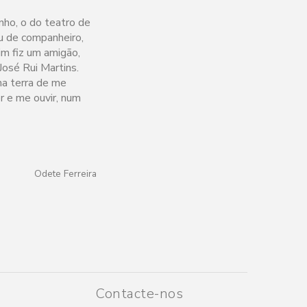
ho, o do teatro de
u de companheiro,
im fiz um amigão,
osé Rui Martins.
na terra de me
r e me ouvir, num
Odete Ferreira
Contacte-nos