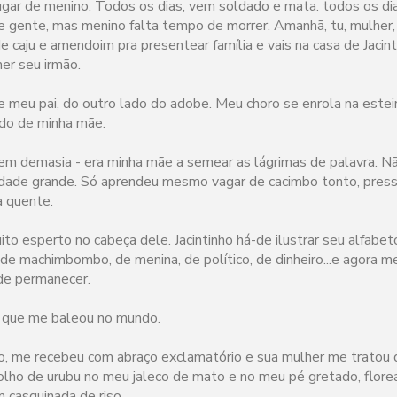
ugar de menino. Todos os dias, vem soldado e mata. todos os dia
e gente, mas menino falta tempo de morrer. Amanhã, tu, mulher, 
 caju e amendoim pra presentear família e vais na casa de Jacin
er seu irmão.
e meu pai, do outro lado do adobe. Meu choro se enrola na esteir
ido de minha mãe.
em demasia - era minha mãe a semear as lágrimas de palavra. N
idade grande. Só aprendeu mesmo vagar de cacimbo tonto, pres
a quente.
to esperto no cabeça dele. Jacintinho há-de ilustrar seu alfabet
de machimbombo, de menina, de político, de dinheiro...e agora m
de permanecer.
r que me baleou no mundo.
ho, me recebeu com abraço exclamatório e sua mulher me tratou
olho de urubu no meu jaleco de mato e no meu pé gretado, flore
 casquinada de riso.