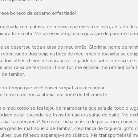
arece boneco de caderno enfastiado!
galhada com palavra de menina que me via no livro, ao lado de 
 nunca fui escola. Me pareceu elogiosa a gozação de parente form
 se desertou toda a casa do meu irmão. Glorinha, nome de minh
repenicando dois beijo na boca de meu irmão e Joaninha se equi
ou dois olhos cheios de macaquice, jogando de sobe-e-desce, e 
e uma caixa de festança, (transitor, me ensinou meu irmão) saía 
 de tambor.
 todo tempo que você quiser simpatizou meu irmão.
e terreiro de nossa aldeia, em noite de felizmente.
a e meu corpo se festejou de marrabenta que saía de todo o lug
odiam estar tocando, se transitor não era salão de baile. Me e
 caixa tão pequena? No mato, tinha música de passaroco, convers
ira grande, matraqueio de tambor, crepitança de fogueira, grito d
mulher, que folhedo espanejava no silêncio. Me transportei até 