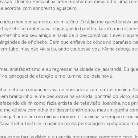
isão. Quando Pascoalina ia-se rebolar nos meus olho, uma corri
e acordou com sonorento aguaceiro.
nundou meu pensamento, de mistério. O rádio me questionava ai
 hoje ele se roufenhava, engasgando barulho. Jacinto me recom
 Tomazinho era seu amigo e havia de o descomplicar. Levei o apar
ingâncias de oficineiro. Bem que enfiava os olhos no parafuso, na
em tubo, mas não via sítio, onde coubesse voz. Minha cabeça se
meu analfabetismo e eu regressei na cidade de jacarandá. Eu q
. Me carreguei de atenção e me iluminei de ideia nova.
inha e ela se companheirava de brincadeira com outras menina. A
 em branquinho, e me deslocava na varanda, por trás do vidro, a
fazendo de rir, como fazia artista de televisão. Joaninha, nos pr
a e me olhava com olhar de desentendimento, mas amiguinha com
scangalhar de rir com minhas momice e Joaninha se emparceirou 
ava minha teatrice, mudando minha personagem, compondo minha
ra espectáculo diário e eu enchia meu tempo compondo caso. Jo