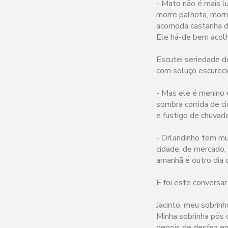
- Mato não é mais l
morre palhota, morr
acomoda castanha de
Ele há-de bem acolh
Escutei seriedade d
com soluço escurec
- Mas ele é menino 
sombra corrida de c
e fustigo de chuvad
- Orlandinho tem mui
cidade, de mercado, 
amanhã é outro dia 
E foi este conversa
Jacinto, meu sobrin
Minha sobrinha pôs 
depois de desfez em