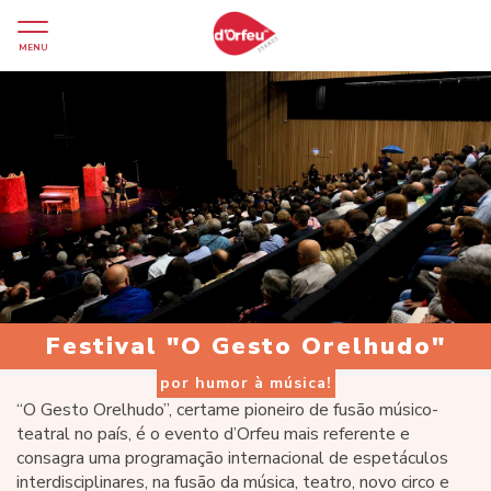
MENU
Festival "O Gesto Orelhudo"
por humor à música!
“O Gesto Orelhudo”, certame pioneiro de fusão músico-
teatral no país, é o evento d’Orfeu mais referente e
consagra uma programação internacional de espetáculos
interdisciplinares, na fusão da música, teatro, novo circo e