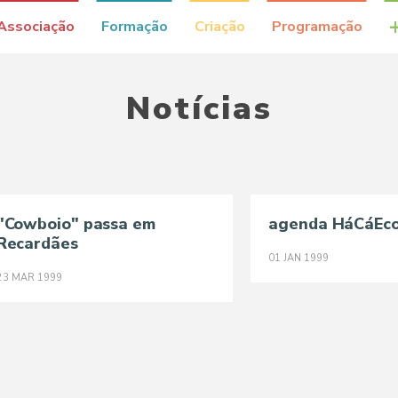
Associação
Formação
Criação
Programação
Notícias
"Cowboio" passa em
agenda HáCáEc
Recardães
01
JAN
1999
23
MAR
1999