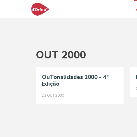
OUT 2000
OuTonalidades 2000 - 4ª
Edição
23
OUT
2000