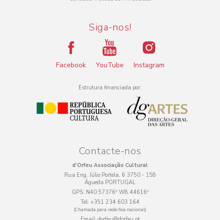
Siga-nos!
Facebook
YouTube
Instagram
Estrutura financiada por:
Contacte-nos
d’Orfeu Associação Cultural
Rua Eng. Júlio Portela, 6 3750 - 158
Águeda PORTUGAL
GPS:
N40.57376º W8.44616º
Tel:
+351 234 603 164
(Chamada para rede fixa nacional)
Email:
dorfeu@dorfeu.pt