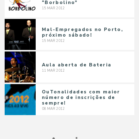
“Borbolino”
15
MAR
2012
Mal-Empregados no Porto,
próximo sábado!
15
MAR
2012
Aula aberta de Bateria
11
MAR
2012
OuTonalidades com maior
número de inscrições de
sempre!
08
MAR
2012