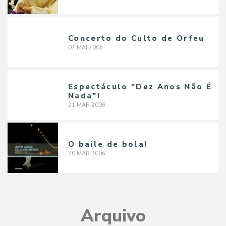
Concerto do Culto de Orfeu
07
MAI
2006
Espectáculo "Dez Anos Não É
Nada"!
21
MAR
2006
O baile de bola!
20
MAR
2006
Arquivo