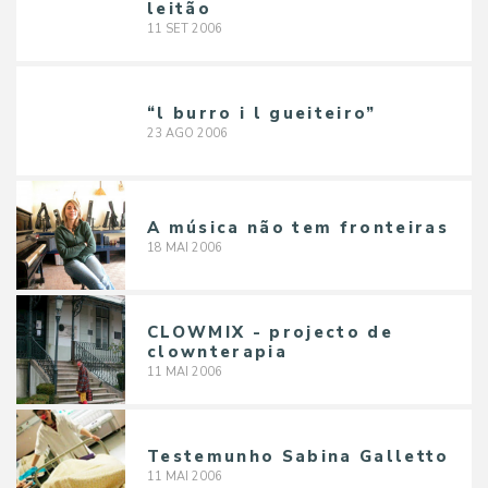
leitão
11
SET
2006
“l burro i l gueiteiro”
23
AGO
2006
A música não tem fronteiras
18
MAI
2006
CLOWMIX - projecto de
clownterapia
11
MAI
2006
Testemunho Sabina Galletto
11
MAI
2006