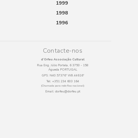
1999
1998
1996
Contacte-nos
d’Orfeu Associação Cultural
Rua Eng. Júlio Portela, 6 3750 - 158
Águeda PORTUGAL
GPS:
N40.57376º W8.44616º
Tel:
+351 234 603 164
(Chamada para rede fixa nacional)
Email:
dorfeu@dorfeu.pt