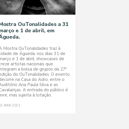
Mostra OuTonalidades a 31
março e 1 de abril, em
Águeda.
A Mostra OuTonalidades traz à
cidade de Águeda, nos dias 31 de
março e 1 de abril, showcases de
treze artistas nacionais que
integram a bolsa de grupos da 27ª
edição do OuTonalidades. O evento
decorre na Casa do Adro, entre o
Auditório Ana Paula Silva e as
Cavalariças. A entrada do público é
livre, mas sujeita à lotação.
01
MAR
2023