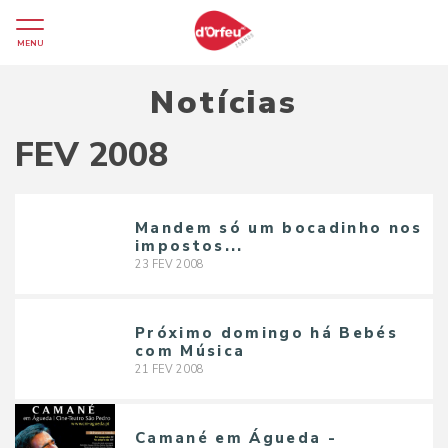
MENU
Notícias
FEV 2008
Mandem só um bocadinho nos
impostos...
23
FEV
2008
Próximo domingo há Bebés
com Música
21
FEV
2008
Camané em Águeda -