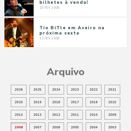
bilhetes à venda!
18
FEV
2008
Tio BiTle em Aveiro na
próxima sexta
13
FEV
2008
Arquivo
2026
2025
2024
2023
2022
2021
2020
2019
2018
2017
2016
2015
2014
2013
2012
2011
2010
2009
2008
2007
2006
2005
2004
2003