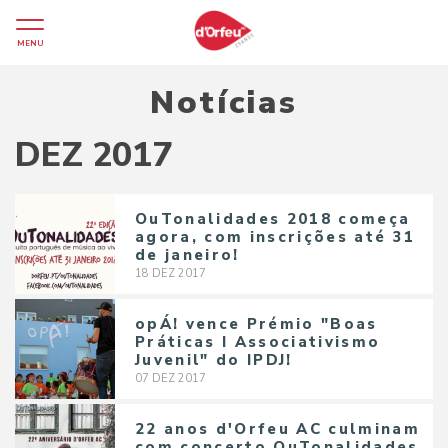
MENU
Notícias
DEZ 2017
OuTonalidades 2018 começa
agora, com inscrições até 31
de janeiro!
18
DEZ
2017
opÁ! vence Prémio "Boas
Práticas I Associativismo
Juvenil" do IPDJ!
07
DEZ
2017
22 anos d'Orfeu AC culminam
com concerto OuTonalidades