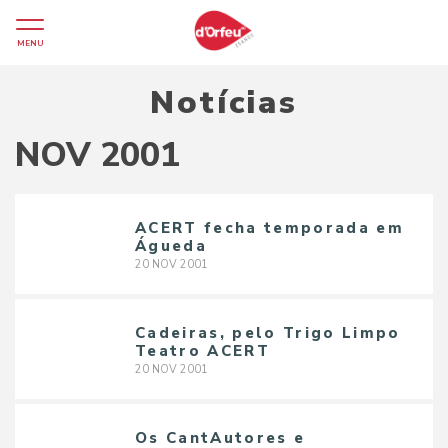
MENU
Notícias
NOV 2001
ACERT fecha temporada em
Águeda
20
NOV
2001
Cadeiras, pelo Trigo Limpo
Teatro ACERT
20
NOV
2001
Os CantAutores e