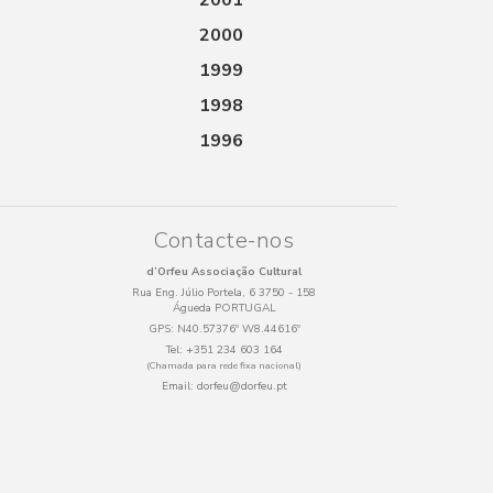
2001
2000
1999
1998
1996
Contacte-nos
d’Orfeu Associação Cultural
Rua Eng. Júlio Portela, 6 3750 - 158
Águeda PORTUGAL
GPS:
N40.57376º W8.44616º
Tel:
+351 234 603 164
(Chamada para rede fixa nacional)
Email:
dorfeu@dorfeu.pt