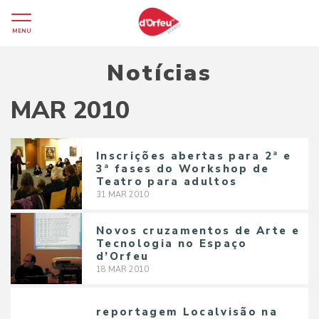
MENU
Notícias
MAR 2010
Inscrições abertas para 2ª e
3ª fases do Workshop de
Teatro para adultos
31
MAR
2010
Novos cruzamentos de Arte e
Tecnologia no Espaço
d’Orfeu
18
MAR
2010
reportagem Localvisão na