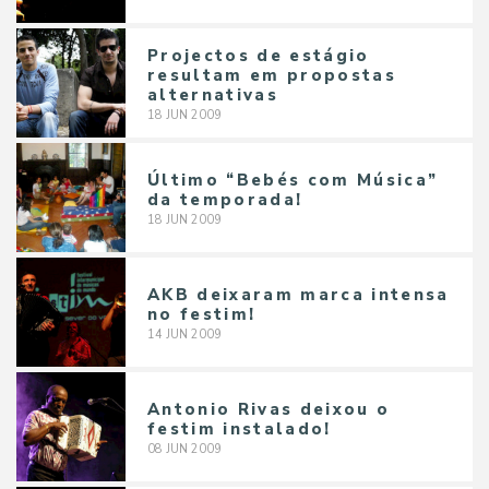
Projectos de estágio
resultam em propostas
alternativas
18
JUN
2009
Último “Bebés com Música”
da temporada!
18
JUN
2009
AKB deixaram marca intensa
no festim!
14
JUN
2009
Antonio Rivas deixou o
festim instalado!
08
JUN
2009