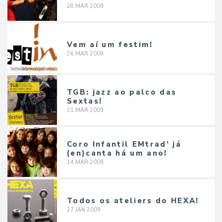
28
MAR
2009
Vem aí um festim!
26
MAR
2009
TGB: jazz ao palco das
Sextas!
21
MAR
2009
Coro Infantil EMtrad’ já
(en)canta há um ano!
14
MAR
2009
Todos os ateliers do HEXA!
27
JAN
2009