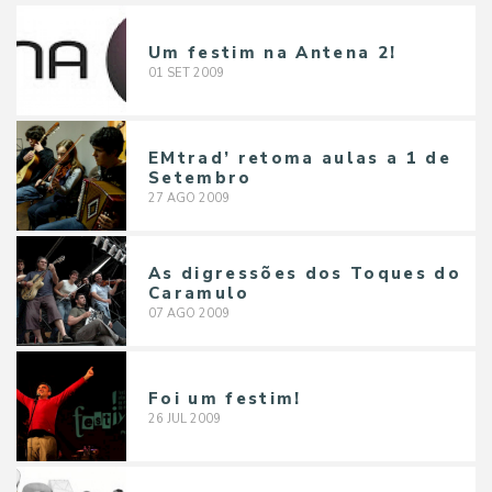
Um festim na Antena 2!
01
SET
2009
EMtrad’ retoma aulas a 1 de
Setembro
27
AGO
2009
As digressões dos Toques do
Caramulo
07
AGO
2009
Foi um festim!
26
JUL
2009