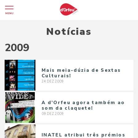
MENU
Notícias
2009
Mais meia-dúzia de Sextas
Culturais!
24
DEZ
2009
A d’Orfeu agora também ao
som da claquete!
09
DEZ
2009
INATEL atribui três prémios