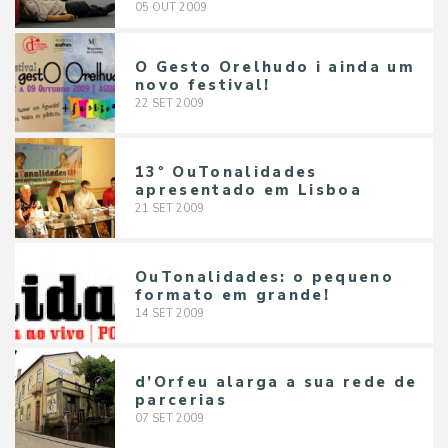
05
OUT
2009
O Gesto Orelhudo i ainda um
novo festival!
22
SET
2009
13º OuTonalidades
apresentado em Lisboa
21
SET
2009
OuTonalidades: o pequeno
formato em grande!
14
SET
2009
d’Orfeu alarga a sua rede de
parcerias
07
SET
2009