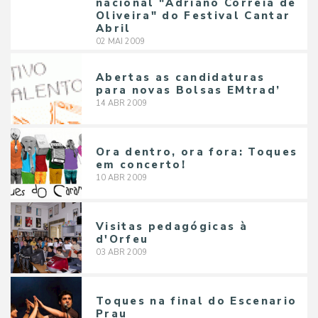
nacional "Adriano Correia de
Oliveira" do Festival Cantar
Abril
02
MAI
2009
Abertas as candidaturas
para novas Bolsas EMtrad’
14
ABR
2009
Ora dentro, ora fora: Toques
em concerto!
10
ABR
2009
Visitas pedagógicas à
d'Orfeu
03
ABR
2009
Toques na final do Escenario
Prau