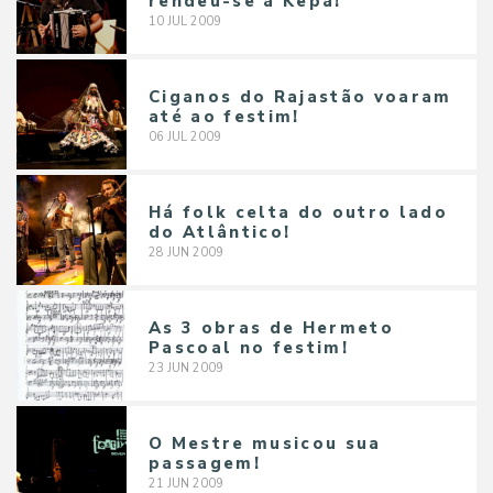
rendeu-se a Kepa!
10
JUL
2009
Ciganos do Rajastão voaram
até ao festim!
06
JUL
2009
Há folk celta do outro lado
do Atlântico!
28
JUN
2009
As 3 obras de Hermeto
Pascoal no festim!
23
JUN
2009
O Mestre musicou sua
passagem!
21
JUN
2009