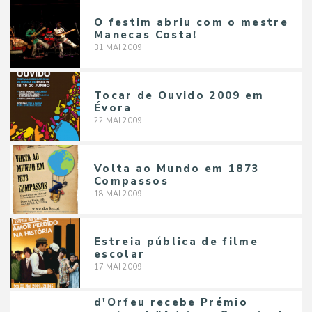
O festim abriu com o mestre
Manecas Costa!
31
MAI
2009
Tocar de Ouvido 2009 em
Évora
22
MAI
2009
Volta ao Mundo em 1873
Compassos
18
MAI
2009
Estreia pública de filme
escolar
17
MAI
2009
d'Orfeu recebe Prémio