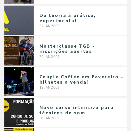
Da teoria à prática,
experimenta!
27
JAN
2009
Masterclasse TGB -
inscrições abertas
26
JAN
2009
Couple Coffee em Fevereiro -
bilhetes à venda!
12
JAN
2009
Novo curso intensivo para
técnicos de som
06
JAN
2009