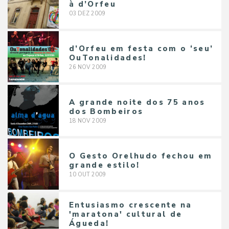
à d’Orfeu
03
DEZ
2009
d’Orfeu em festa com o ‘seu’
OuTonalidades!
26
NOV
2009
A grande noite dos 75 anos
dos Bombeiros
18
NOV
2009
O Gesto Orelhudo fechou em
grande estilo!
10
OUT
2009
Entusiasmo crescente na
'maratona' cultural de
Águeda!