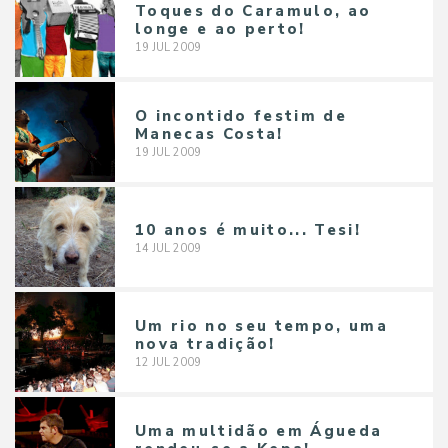
Toques do Caramulo, ao
longe e ao perto!
19
JUL
2009
O incontido festim de
Manecas Costa!
19
JUL
2009
10 anos é muito... Tesi!
14
JUL
2009
Um rio no seu tempo, uma
nova tradição!
12
JUL
2009
Uma multidão em Águeda