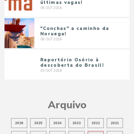
últimas vagas!
06
OUT
2016
"Conchas" a caminho da
Noruega!
06
OUT
2016
Reportório Osório à
descoberta do Brasil!
03
OUT
2016
Arquivo
2026
2025
2024
2023
2022
2021