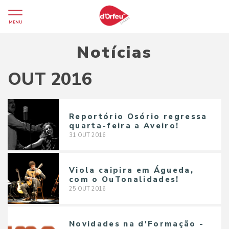
MENU
Notícias
OUT 2016
Reportório Osório regressa
quarta-feira a Aveiro!
31
OUT
2016
Viola caipira em Águeda,
com o OuTonalidades!
25
OUT
2016
Novidades na d'Formação -