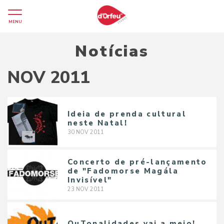
MENU
Notícias
NOV 2011
Ideia de prenda cultural
neste Natal!
30
NOV
2011
Concerto de pré-lançamento
de "Fadomorse Magála
Invisível"
23
NOV
2011
OuTonalidades vai a meio!