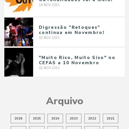
16
NOV
2011
Digressão “Retoques”
continua em Novembro!
02
NOV
2011
"Muito Riso, Muito Siso" no
CEFAS a 10 Novembro
02
NOV
2011
Arquivo
2026
2025
2024
2023
2022
2021