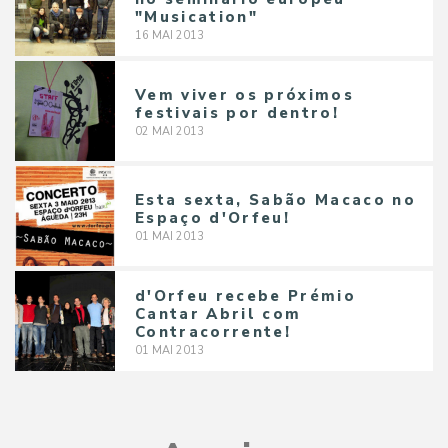
"Musication"
16
MAI
2013
Vem viver os próximos
festivais por dentro!
02
MAI
2013
Esta sexta, Sabão Macaco no
Espaço d'Orfeu!
01
MAI
2013
d'Orfeu recebe Prémio
Cantar Abril com
Contracorrente!
01
MAI
2013