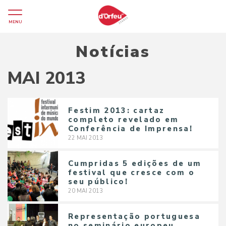
MENU
Notícias
MAI 2013
Festim 2013: cartaz
completo revelado em
Conferência de Imprensa!
22
MAI
2013
Cumpridas 5 edições de um
festival que cresce com o
seu público!
20
MAI
2013
Representação portuguesa
no seminário europeu