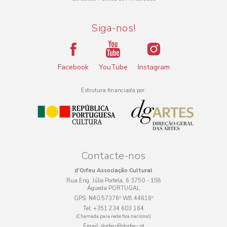
Siga-nos!
Facebook
YouTube
Instagram
Estrutura financiada por:
Contacte-nos
d’Orfeu Associação Cultural
Rua Eng. Júlio Portela, 6 3750 - 158
Águeda PORTUGAL
GPS:
N40.57376º W8.44616º
Tel:
+351 234 603 164
(Chamada para rede fixa nacional)
Email:
dorfeu@dorfeu.pt