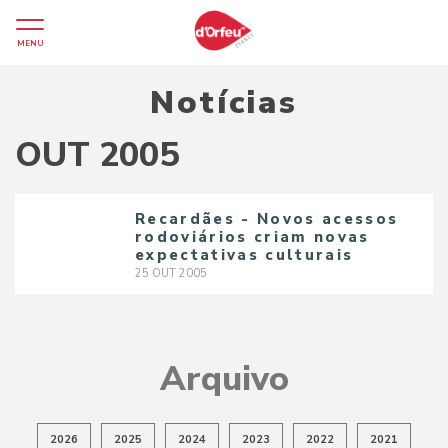
MENU
Notícias
OUT 2005
Recardães - Novos acessos
rodoviários criam novas
expectativas culturais
25
OUT
2005
Arquivo
2026
2025
2024
2023
2022
2021