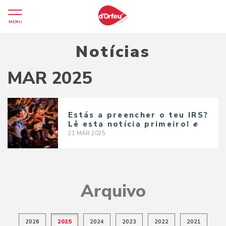
MENU
Notícias
MAR 2025
Estás a preencher o teu IRS?
Lê esta notícia primeiro! ✊
21
MAR
2025
Arquivo
2026
2025
2024
2023
2022
2021