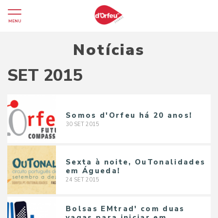
MENU
Notícias
SET 2015
Somos d'Orfeu há 20 anos!
30
SET
2015
Sexta à noite, OuTonalidades
em Águeda!
24
SET
2015
Bolsas EMtrad' com duas
vagas para iniciar em