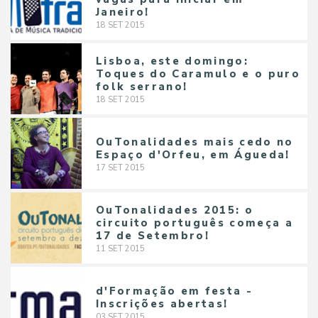
Janeiro!
18
SET
2015
Lisboa, este domingo:
Toques do Caramulo e o puro
folk serrano!
18
SET
2015
OuTonalidades mais cedo no
Espaço d'Orfeu, em Águeda!
17
SET
2015
OuTonalidades 2015: o
circuito português começa a
17 de Setembro!
11
SET
2015
d'Formação em festa -
Inscrições abertas!
03
SET
2015