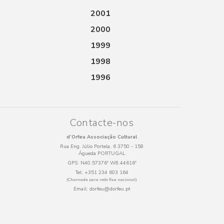
2001
2000
1999
1998
1996
Contacte-nos
d’Orfeu Associação Cultural
Rua Eng. Júlio Portela, 6 3750 - 158
Águeda PORTUGAL
GPS:
N40.57376º W8.44616º
Tel:
+351 234 603 164
(Chamada para rede fixa nacional)
Email:
dorfeu@dorfeu.pt