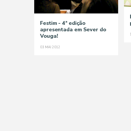
Festim - 4ª edição
apresentada em Sever do
Vouga!
03
MAI
2012