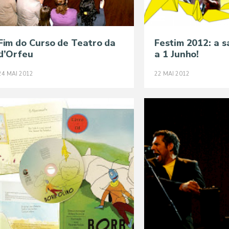
Fim do Curso de Teatro da
Festim 2012: a 
d’Orfeu
a 1 Junho!
24
MAI
2012
22
MAI
2012