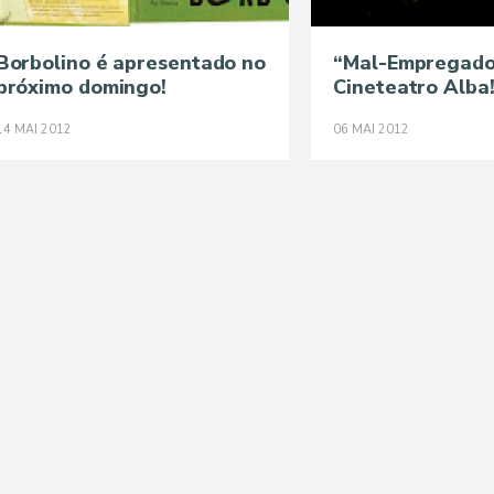
Borbolino é apresentado no
“Mal-Empregado
próximo domingo!
Cineteatro Alba
14
MAI
2012
06
MAI
2012