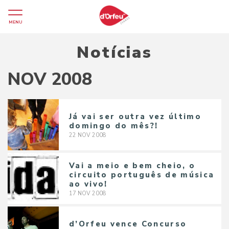
MENU
Notícias
NOV 2008
Já vai ser outra vez último
domingo do mês?!
22
NOV
2008
Vai a meio e bem cheio, o
circuito português de música
ao vivo!
17
NOV
2008
d’Orfeu vence Concurso