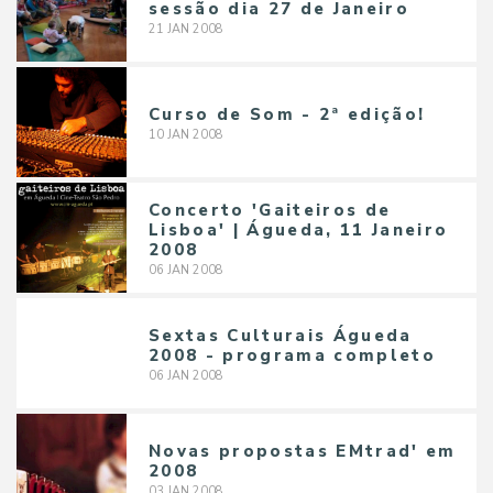
sessão dia 27 de Janeiro
21
JAN
2008
Curso de Som - 2ª edição!
10
JAN
2008
Concerto 'Gaiteiros de
Lisboa' | Águeda, 11 Janeiro
2008
06
JAN
2008
Sextas Culturais Águeda
2008 - programa completo
06
JAN
2008
Novas propostas EMtrad' em
2008
03
JAN
2008