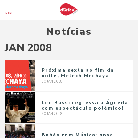
MENU
Notícias
JAN 2008
Próxima sexta ao fim da
noite, Melech Mechaya
30
JAN
2008
Leo Bassi regressa a Águeda
com espectáculo polémico!
30
JAN
2008
Bebés com Música: nova