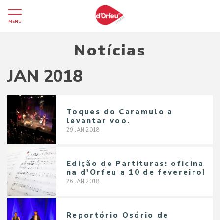
MENU
Notícias
JAN 2018
Toques do Caramulo a
levantar voo.
29
JAN
2018
Edição de Partituras: oficina
na d'Orfeu a 10 de fevereiro!
26
JAN
2018
Reportório Osório de