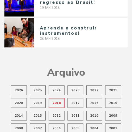
regresso ao Brasil!
19
JAN
2018
Aprende a construir
instrumentos!
08
JAN
2018
Arquivo
2026
2025
2024
2023
2022
2021
2020
2019
2018
2017
2016
2015
2014
2013
2012
2011
2010
2009
2008
2007
2006
2005
2004
2003