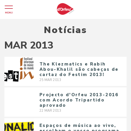
MENU
Notícias
MAR 2013
The Klezmatics e Rabih
Abou-Khalil são cabeças de
cartaz do Festim 2013!
25
MAR
2013
Projecto d'Orfeu 2013-2016
com Acordo Tripartido
aprovado
22
MAR
2013
Espaços de música ao vivo,
escolham o vosso programa