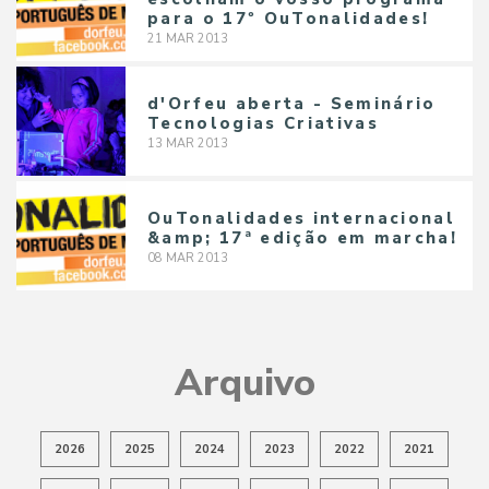
para o 17º OuTonalidades!
21
MAR
2013
d'Orfeu aberta - Seminário
Tecnologias Criativas
13
MAR
2013
OuTonalidades internacional
&amp; 17ª edição em marcha!
08
MAR
2013
Arquivo
2026
2025
2024
2023
2022
2021