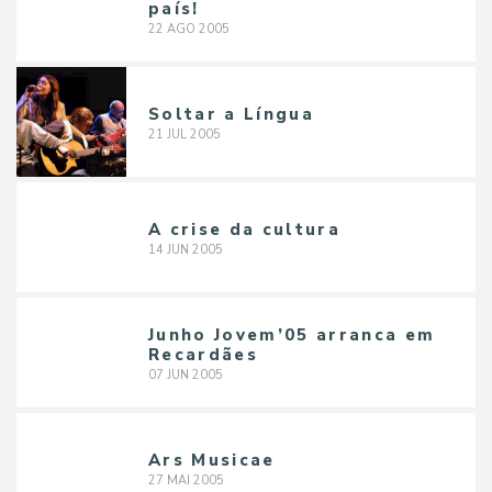
país!
22
AGO
2005
Soltar a Língua
21
JUL
2005
A crise da cultura
14
JUN
2005
Junho Jovem’05 arranca em
Recardães
07
JUN
2005
Ars Musicae
27
MAI
2005