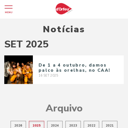
MENU
Notícias
SET 2025
De 1 a 4 outubro, damos
palco às orelhas, no CAA!
16
SET
2025
Arquivo
2026
2025
2024
2023
2022
2021