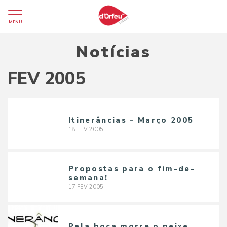
MENU
Notícias
FEV 2005
Itinerâncias - Março 2005
18
FEV
2005
Propostas para o fim-de-
semana!
17
FEV
2005
Pela boca morre o peixe