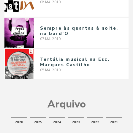
08
MAI
2010
Sempre às quartas à noite,
no bard’O
07
MAI
2010
Tertúlia musical na Esc.
Marques Castilho
05
MAI
2010
Arquivo
2026
2025
2024
2023
2022
2021