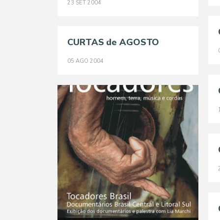
23
SET
2004
CURTAS de AGOSTO
05
AGO
2004