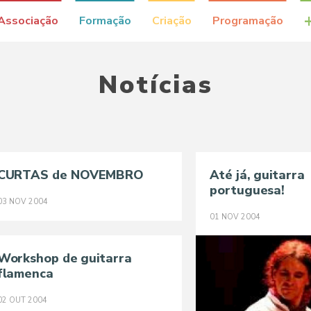
Associação
Formação
Criação
Programação
Notícias
CURTAS de NOVEMBRO
Até já, guitarra
portuguesa!
03
NOV
2004
01
NOV
2004
Workshop de guitarra
flamenca
02
OUT
2004