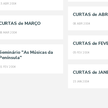
15
ABR
2004
CURTAS de ABR
CURTAS de MARÇO
08
ABR
2004
08
MAR
2004
CURTAS de FEV
Seminário "As Músicas da
05
FEV
2004
Península"
01
FEV
2004
CURTAS de JAN
15
JAN
2004