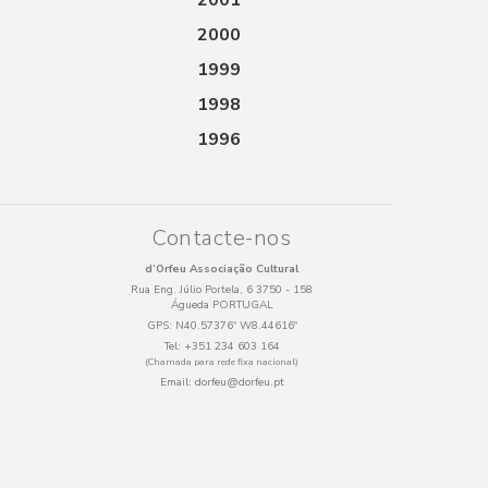
2001
2000
1999
1998
1996
Contacte-nos
d’Orfeu Associação Cultural
Rua Eng. Júlio Portela, 6 3750 - 158
Águeda PORTUGAL
GPS:
N40.57376º W8.44616º
Tel:
+351 234 603 164
(Chamada para rede fixa nacional)
Email:
dorfeu@dorfeu.pt