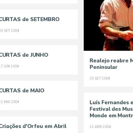
CURTAS de SETEMBRO
03
SET
2004
CURTAS de JUNHO
Realejo reabre M
Peninsular
17
JUN
2004
25
SET
2004
CURTAS de MAIO
Luís Fernandes 
21
MAI
2004
Festival des Mus
Monde em Montr
Criações d'Orfeu em Abril
21
ABR
2004