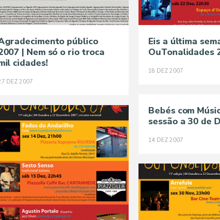
Agradecimento público
Eis a última sem
2007 | Nem só o rio troca
OuTonalidades 
mil cidades!
18
DEZ
2007
27
DEZ
2007
Bebés com Músic
sessão a 30 de 
14
DEZ
2007