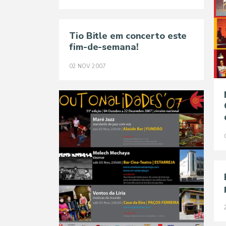
Tio Bitle em concerto este
fim-de-semana!
02
NOV
2007