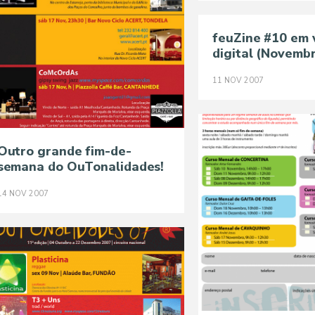
feuZine #10 em 
digital (Novemb
11
NOV
2007
Outro grande fim-de-
semana do OuTonalidades!
14
NOV
2007