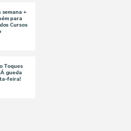
à semana +
bém para
 dos Cursos
o
to Toques
 Á gueda
a-feira!