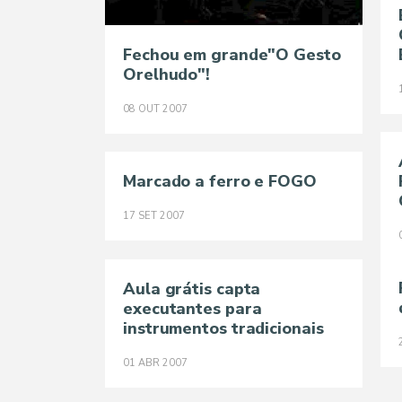
Fechou em grande"O Gesto
Orelhudo"!
08
OUT
2007
Marcado a ferro e FOGO
17
SET
2007
Aula grátis capta
executantes para
instrumentos tradicionais
01
ABR
2007