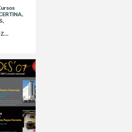
Cursos
CERTINA,
S,
...