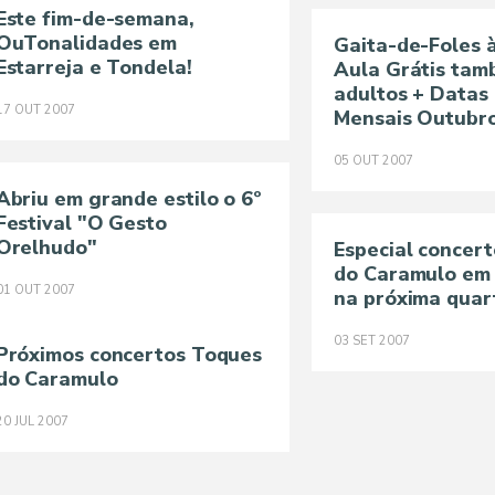
Este fim-de-semana,
OuTonalidades em
Gaita-de-Foles 
Estarreja e Tondela!
Aula Grátis tam
adultos + Datas
17
OUT
2007
Mensais Outubr
05
OUT
2007
Abriu em grande estilo o 6º
Festival "O Gesto
Orelhudo"
Especial concer
do Caramulo em
01
OUT
2007
na próxima quart
03
SET
2007
Próximos concertos Toques
do Caramulo
20
JUL
2007