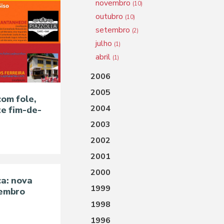
novembro
(10)
outubro
(10)
setembro
(2)
julho
(1)
abril
(1)
2006
2005
om fole,
2004
te fim-de-
2003
2002
2001
2000
a: nova
1999
vembro
1998
1996