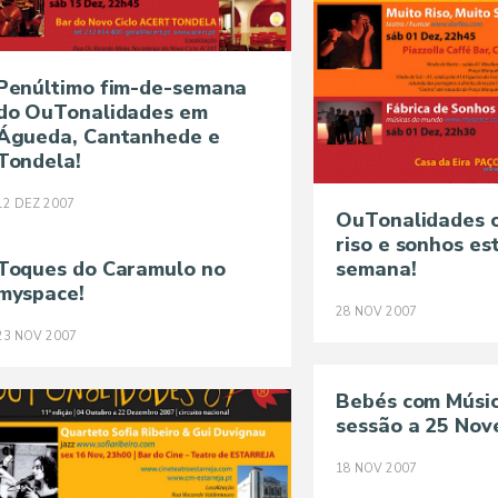
Penúltimo fim-de-semana
do OuTonalidades em
Águeda, Cantanhede e
Tondela!
12
DEZ
2007
OuTonalidades c
riso e sonhos es
Toques do Caramulo no
semana!
myspace!
28
NOV
2007
23
NOV
2007
Bebés com Músic
sessão a 25 No
18
NOV
2007