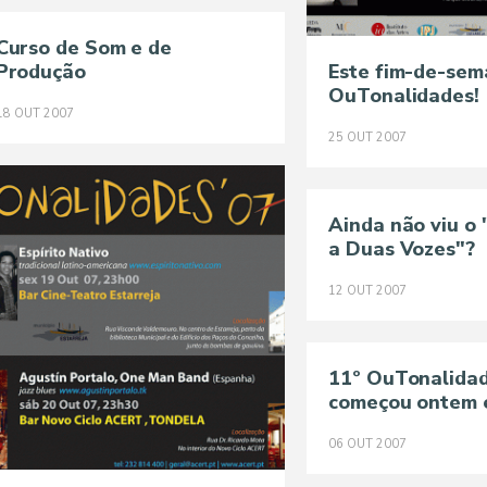
Curso de Som e de
Produção
Este fim-de-sem
OuTonalidades!
18
OUT
2007
25
OUT
2007
Ainda não viu o
a Duas Vozes"?
12
OUT
2007
11º OuTonalida
começou ontem 
06
OUT
2007