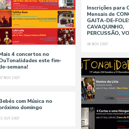
Inscrições para 
Mensais de CON
GAITA-DE-FOLE
CAVAQUINHO,
PERCUSSÃO, VOZ
08
NOV
2007
Mais 4 concertos no
OuTonalidades este fim-
de-semana!
07
NOV
2007
Bebés com Música no
próximo domingo
22
OUT
2007