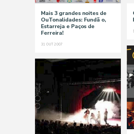
Mais 3 grandes noites de
OuTonalidades: Fundã o,
Estarreja e Paços de
Ferreira!
31
OUT
2007