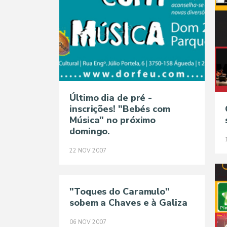
Último dia de pré -
inscrições! "Bebés com
Música" no próximo
domingo.
22
NOV
2007
"Toques do Caramulo"
sobem a Chaves e à Galiza
06
NOV
2007