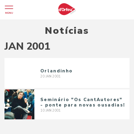
MENU
Notícias
JAN 2001
Orlandinho
20
JAN
2001
Seminário "Os CantAutores"
- ponte para novas ousadias!
10
JAN
2001