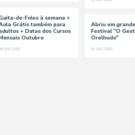
17
OUT
2007
Gaita-de-Foles à semana +
Aula Grátis também para
Abriu em grande 
adultos + Datas dos Cursos
Festival "O Ges
Mensais Outubro
Orelhudo"
05
OUT
2007
01
OUT
2007