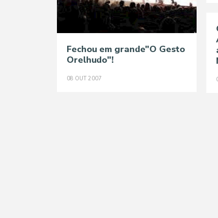
Fechou em grande"O Gesto
Orelhudo"!
08
OUT
2007