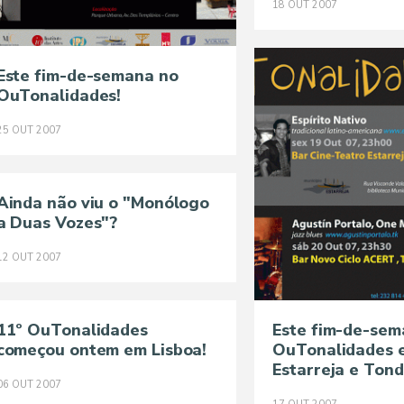
18
OUT
2007
Este fim-de-semana no
OuTonalidades!
25
OUT
2007
Ainda não viu o "Monólogo
a Duas Vozes"?
12
OUT
2007
11º OuTonalidades
Este fim-de-sem
começou ontem em Lisboa!
OuTonalidades 
Estarreja e Tond
06
OUT
2007