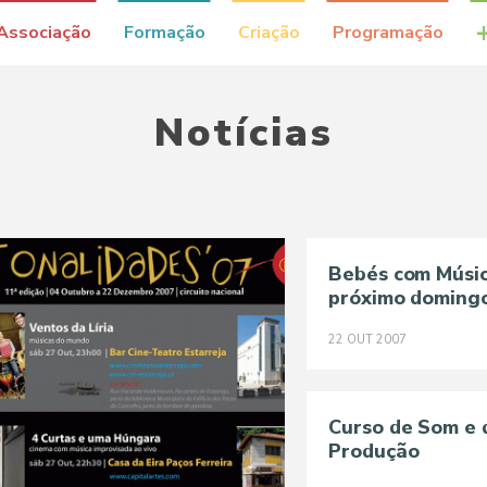
Associação
Formação
Criação
Programação
Notícias
Bebés com Músi
próximo doming
22
OUT
2007
Curso de Som e 
Produção