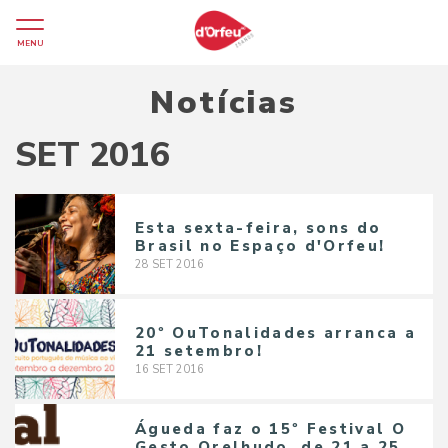
MENU
Notícias
SET 2016
Esta sexta-feira, sons do
Brasil no Espaço d'Orfeu!
28
SET
2016
20º OuTonalidades arranca a
21 setembro!
16
SET
2016
Águeda faz o 15º Festival O
Gesto Orelhudo, de 21 a 25