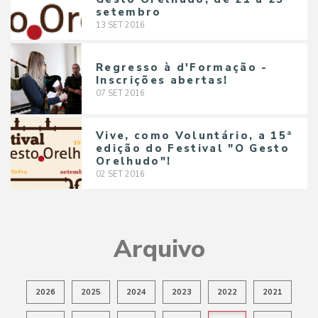
setembro
13
SET
2016
Regresso à d'Formação -
Inscrições abertas!
07
SET
2016
Vive, como Voluntário, a 15ª
edição do Festival "O Gesto
Orelhudo"!
02
SET
2016
Arquivo
2026
2025
2024
2023
2022
2021