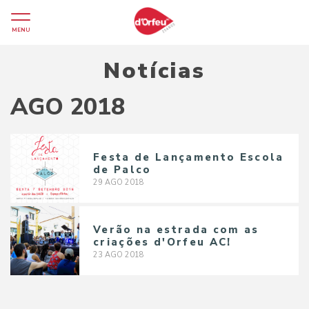
MENU
Notícias
AGO 2018
Festa de Lançamento Escola
de Palco
29
AGO
2018
Verão na estrada com as
criações d'Orfeu AC!
23
AGO
2018