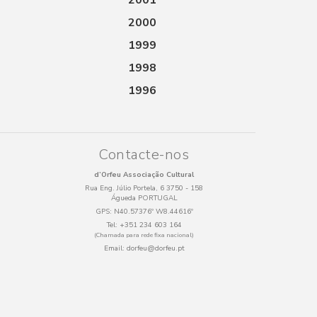
2001
2000
1999
1998
1996
Contacte-nos
d’Orfeu Associação Cultural
Rua Eng. Júlio Portela, 6 3750 - 158
Águeda PORTUGAL
GPS:
N40.57376º W8.44616º
Tel:
+351 234 603 164
(Chamada para rede fixa nacional)
Email:
dorfeu@dorfeu.pt