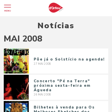
MENU
Notícias
MAI 2008
Põe já o Solstício na agenda!
27
MAI
2008
Concerto "Pé na Terra"
próxima sexta-feira em
Águeda
26
MAI
2008
Bilhetes à venda para Os
Melhores Sketches dos