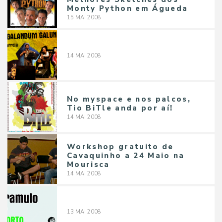
Monty Python em Águeda‎
15
MAI
2008
14
MAI
2008
No myspace e nos palcos,
Tio BiTle anda por aí!
14
MAI
2008
Workshop gratuito de
Cavaquinho a 24 Maio na
Mourisca
14
MAI
2008
13
MAI
2008