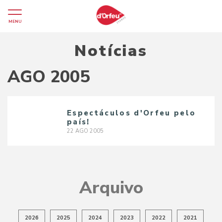
MENU
Notícias
AGO 2005
Espectáculos d'Orfeu pelo
país!
22
AGO
2005
Arquivo
2026
2025
2024
2023
2022
2021