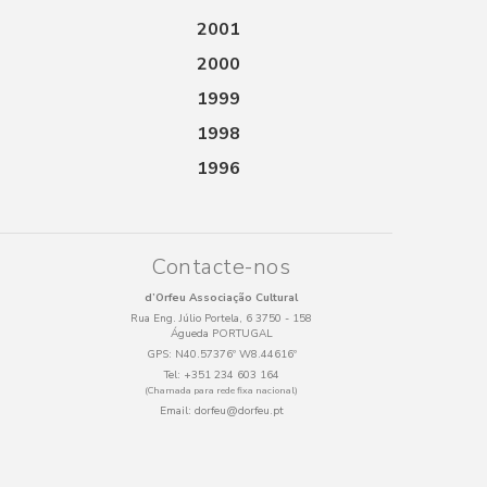
2001
2000
1999
1998
1996
Contacte-nos
d’Orfeu Associação Cultural
Rua Eng. Júlio Portela, 6 3750 - 158
Águeda PORTUGAL
GPS:
N40.57376º W8.44616º
Tel:
+351 234 603 164
(Chamada para rede fixa nacional)
Email:
dorfeu@dorfeu.pt