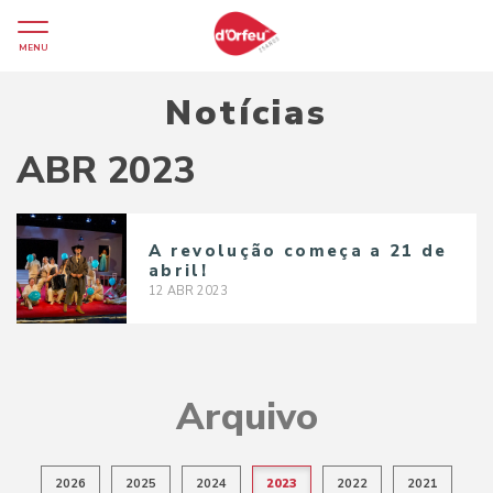
MENU
Notícias
ABR 2023
A revolução começa a 21 de
abril!
12
ABR
2023
Arquivo
2026
2025
2024
2023
2022
2021