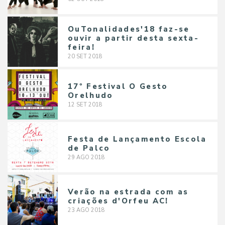
OuTonalidades'18 faz-se
ouvir a partir desta sexta-
feira!
20
SET
2018
17º Festival O Gesto
Orelhudo
12
SET
2018
Festa de Lançamento Escola
de Palco
29
AGO
2018
Verão na estrada com as
criações d'Orfeu AC!
23
AGO
2018