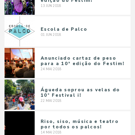
edição do Festim!
13
JUN
2018
Escola de Palco
01
JUN
2018
Anunciado cartaz de peso
para a 10ª edição do Festim!
24
MAI
2018
Águeda soprou as velas do
10º Festival i!
22
MAI
2018
Riso, siso, música e teatro
por todos os palcos!
14
MAI
2018