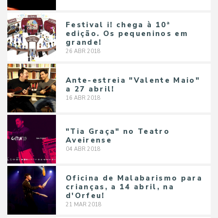
Festival i! chega à 10ª
edição. Os pequeninos em
grande!
26
ABR
2018
Ante-estreia "Valente Maio"
a 27 abril!
16
ABR
2018
"Tia Graça" no Teatro
Aveirense
04
ABR
2018
Oficina de Malabarismo para
crianças, a 14 abril, na
d'Orfeu!
21
MAR
2018