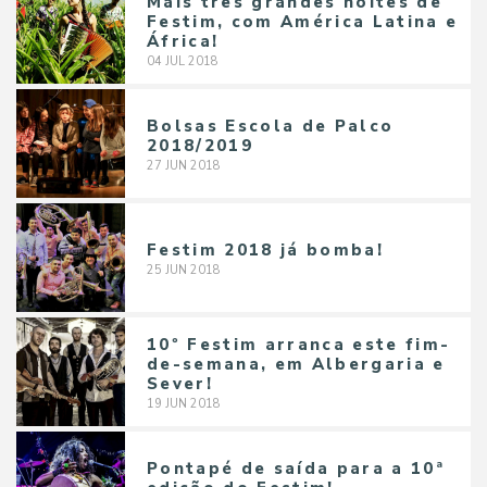
Mais três grandes noites de
Festim, com América Latina e
África!
04
JUL
2018
Bolsas Escola de Palco
2018/2019
27
JUN
2018
Festim 2018 já bomba!
25
JUN
2018
10º Festim arranca este fim-
de-semana, em Albergaria e
Sever!
19
JUN
2018
Pontapé de saída para a 10ª