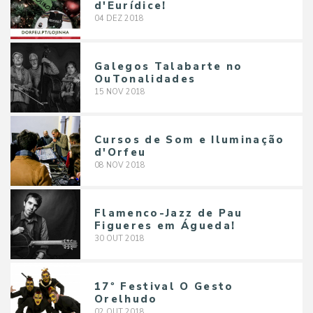
d'Eurídice!
04
DEZ
2018
Galegos Talabarte no
OuTonalidades
15
NOV
2018
Cursos de Som e Iluminação
d'Orfeu
08
NOV
2018
Flamenco-Jazz de Pau
Figueres em Águeda!
30
OUT
2018
17º Festival O Gesto
Orelhudo
02
OUT
2018