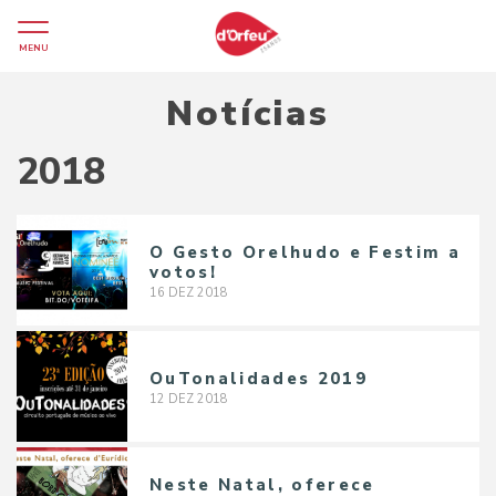
MENU
Notícias
2018
O Gesto Orelhudo e Festim a
votos!
16
DEZ
2018
OuTonalidades 2019
12
DEZ
2018
Neste Natal, oferece