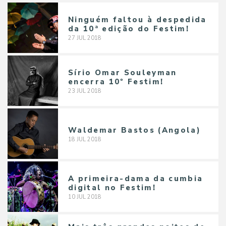
Ninguém faltou à despedida
da 10ª edição do Festim!
27
JUL
2018
Sírio Omar Souleyman
encerra 10º Festim!
23
JUL
2018
Waldemar Bastos (Angola)
18
JUL
2018
A primeira-dama da cumbia
digital no Festim!
10
JUL
2018