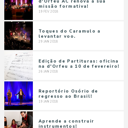
d'Orfeu AC renova a sua
missão formativa!
19
FEV
2018
Toques do Caramulo a
levantar voo.
29
JAN
2018
Edição de Partituras: oficina
na d'Orfeu a 10 de fevereiro!
26
JAN
2018
Reportório Osório de
regresso ao Brasil!
19
JAN
2018
Aprende a construir
instrumentos!